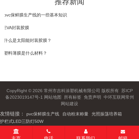
推荐新闻
1.pvc保鲜膜生产线的一些基本知识
2.EVA封装胶膜
3.什么是太阳能封装胶膜？
4.塑料薄膜是什么材料？
CopyRight © 2026 常州市吉科涂塑机械有限公司 版权所有
苏ICP
备2023019147号-1
网站地图
所有标签
免责声明
中环互联网
常州
网站建设
友情链接：
pvc保鲜膜生产线
自动粉末称量
光照振荡培养箱
护栏式LED三防灯50W
主页
电话
联系我们
邮箱