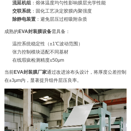
流延机组
：熔体温度均匀性影响膜层光学性能
交联系统
：固化工艺决定胶膜内聚强度
除静电装置
：避免层压过程吸附杂质
成熟的
EVA封装膜设备
需具备：
温控系统稳定性（±1℃波动范围）
张力控制模块适配不同基材
在线瑕疵检测精度≤50μm
当前
EVA封装膜厂家
通过改进涂布头设计，将厚度公差控制
在±3μm内，显著提升组件层压良率。