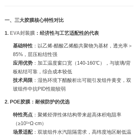
一、三大胶膜核心特性对比
1.
EVA封装膜
：经济性与工艺适配性的代表
基础特性
：以乙烯-醋酸乙烯酯共聚物为基材，透光率＞
85%，层压粘结性强
应用优势
：加工温度窗口宽（140-160℃），与玻璃/背
板粘结可靠，综合成本较低
技术局限
：湿热环境下醋酸析出可能引发组件黄变，双
玻组件中抗PID性能较弱
2. POE胶膜：耐候防护的优选
特性亮点
：聚烯烃弹性体结构带来超高体积电阻率
（≥10¹⁴Ω·cm）
场景适配
：双玻组件水汽阻隔需求，高纬度地区耐低温