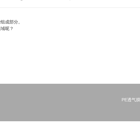
些组成部分。
领域呢？
。
PE透气