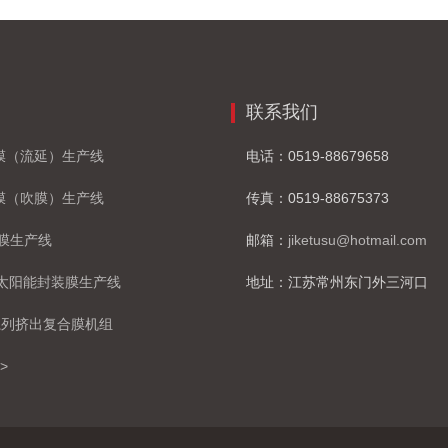
联系我们
鲜膜（流延）生产线
电话：0519-88679658
鲜膜（吹膜）生产线
传真：0519-88675373
薄膜生产线
邮箱：
jiketusu@hotmail.com
E 太阳能封装膜生产线
地址：江苏常州东门外三河口
 系列挤出复合膜机组
>