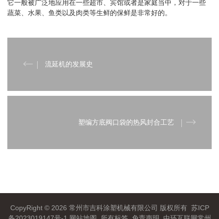
它一般被广泛地应用在一些超市、宾馆或者是家庭当中，对于一些
蔬菜、水果、鱼类以及肉类等生鲜的保鲜是非常好的。
流延机的发展史
塑编方底阀口袋的热风封合工艺
CopyRight © 2026 常州市吉科涂塑机械有限公司 版权所有
苏ICP
备2023019147号-1
网站地图
所有标签
免责声明
中环互联网
常州