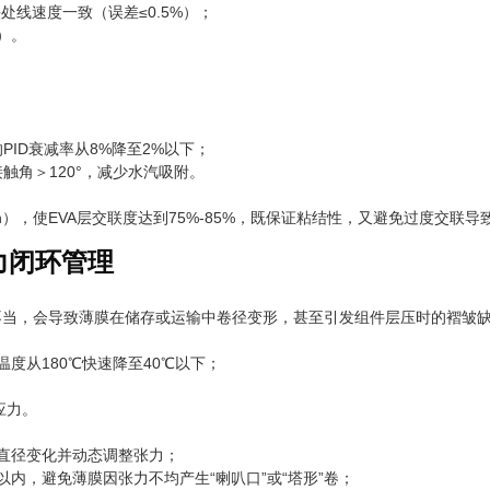
处线速度一致（误差≤0.5%）；
）。
PID衰减率从8%降至2%以下；
触角＞120°，减少水汽吸附。
0min），使EVA层交联度达到75%-85%，既保证粘结性，又避免过度交联
力闭环管理
不当，会导致薄膜在储存或运输中卷径变形，甚至引发组件层压时的褶皱
温度从180℃快速降至40℃以下；
；
应力。
直径变化并动态调整张力；
N以内，避免薄膜因张力不均产生“喇叭口”或“塔形”卷；