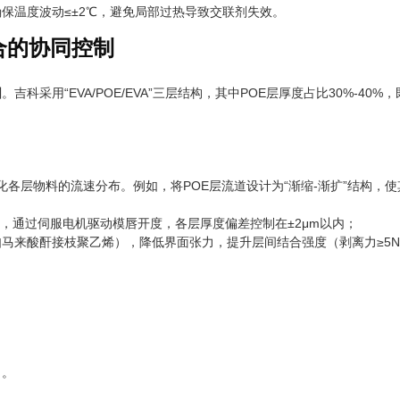
保温度波动≤±2℃，避免局部过热导致交联剂失效。
合的协同控制
固
。吉科采用“EVA/POE/EVA”三层结构，其中POE层厚度占比30%-4
优化各层物料的流速分布。例如，将POE层流道设计为“渐缩-渐扩”结构，
d模头），通过伺服电机驱动模唇开度，各层厚度偏差控制在±2μm以内；
剂（如马来酸酐接枝聚乙烯），降低界面张力，提升层间结合强度（剥离力≥5N/
）。