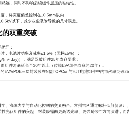
止层间粘连，同时不影响后续组件层压的粘结性。
，将宽度偏差控制在±0.5mm以内；
±0.5kV以下，减少灰尘吸附导致的尺寸误差。
化的双重突破
现优异：
00小时，电池片功率衰减率≤1.5%（国标≤5%）；
3.0g/(m²·day)），满足双玻组件25年寿命要求；
而组件寿命延长至30年以上（传统EVA组件寿命约20年）。
EVA/POE三层封装膜在N型TOPCon与HJT电池组件中的市占率突破
材料科学、流体力学与自动化控制的交叉融合。常州吉科通过螺杆低剪切设
柔性光伏组件的兴起，封装膜需向更高透光率、更强耐候性方向演进，而