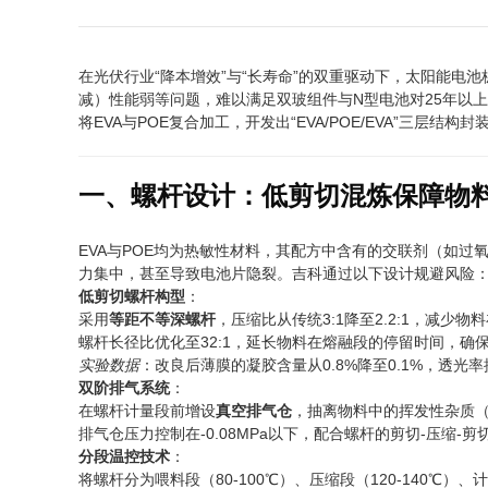
在光伏行业“降本增效”与“长寿命”的双重驱动下，太阳能电
减）性能弱等问题，难以满足双玻组件与N型电池对25年以上
将EVA与POE复合加工，开发出“EVA/POE/EVA”
一、螺杆设计：低剪切混炼保障物
EVA与POE均为热敏性材料，其配方中含有的交联剂（如
力集中，甚至导致电池片隐裂。吉科通过以下设计规避风险
低剪切螺杆构型
：
采用
等距不等深螺杆
，压缩比从传统3:1降至2.2:1，减少
螺杆长径比优化至32:1，延长物料在熔融段的停留时间，确保E
实验数据
：改良后薄膜的凝胶含量从0.8%降至0.1%，透光率
双阶排气系统
：
在螺杆计量段前增设
真空排气仓
，抽离物料中的挥发性杂质
排气仓压力控制在-0.08MPa以下，配合螺杆的剪切-压缩-剪
分段温控技术
：
将螺杆分为喂料段（80-100℃）、压缩段（120-140℃）、