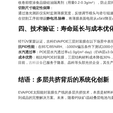
收卷前喷涂食品级硅油隔离剂（用量0.2-0.3g/m²），防
切割尺寸稳定性保障
：
通过激光测距仪实时监测薄膜宽度，反馈调节模头与牵引辊速度
在切割工序前增设
静电消.除棒
，将薄膜表面电荷从±5kV降至
四、技术验证：寿命延长与成本优
经TÜV莱茵认证，吉科EVA/POE三层封装膜在以下场景中表
抗PID性能
：在85℃/85%RH、-1000V偏压条件下测试10
水汽透过率
：POE层水汽透过率≤1.0g/(m²·day)（EVA层≤
成本优势
：相比纯POE封装膜，三层结构材料成本降低30%，
目前，
吉科设备
已服务于隆基、晶科等头部光伏企业，其生产的
结语：多层共挤背后的系统化创新
EVA/POE太阳能封装膜生产线的多层共挤技术，本质是
到成品的完整解决方案。未来，随着钙钛矿/晶硅叠层电池与