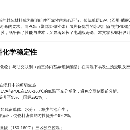
池板的封装材料成为影响组件可靠性的核心环节。传统单层EVA（乙烯-醋
寿命的要求。而POE（聚烯烃弹性体）虽具备优异的水汽阻隔与抗PID
三层结构封装膜，既平衡了性能与成本，又显著延长了电池板寿命。本文将从螺
料化学稳定性
过氧化物）与助交联剂（如三烯丙基异氰脲酸酯）在高温下易发生预交联反
：
物料在螺杆中的剪切生热；
VA与POE在150-160℃的低温下充分塑化，避免交联剂提前分解。
提升至93%（国标≥91%）。
（如残留单体、水分），减少气泡产生；
切循环，使物料密度均匀性提升至99.2%。
计量段（150-160℃）三区独立控温；