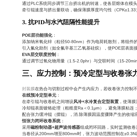
通过PLC系统同步调节三台挤出机的转速，使各层熔体在模头
牵引辊速度与挤出量联动，确保薄膜厚度均匀性（CPK≥1.33
3. 抗PID与水汽阻隔性能提升
POE层功能强化
：
添加纳米氧化锌（粒径50-80nm）作为电荷耗散剂，将组件的
引入氟化助剂（如全氟辛基三乙氧基硅烷），使POE层表面接
EVA层交联度控制
：
通过调节过氧化物用量（1.5-2.0phr）与交联时间（15-2
三、应力控制：预冷定型与收卷张
封装膜
在热合与切割过程中会产生内应力，若收卷张力控制
在线预冷定型单元
：
在牵引辊与收卷机之间增设
风冷+水冷复合定型装置
，使薄膜
冷却辊表面镀铬处理（粗糙度Ra＜0.1μm），避免薄膜粘连
配合张力缓冲辊（摆辊），消.除薄膜因温度骤降产生的收缩
恒张力闭环收卷系统
：
采用
磁粉制动器+超声波传感器
组成闭环回路，实时监测收卷
当卷径从200mm增至800mm时，张力波动范围控制在±0.3