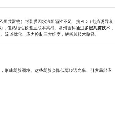
酸乙烯共聚物）封装膜因水汽阻隔性不足、抗PID（电势诱导衰
能力，但粘结性较差且成本高昂。常州吉科通过
多层共挤技术
，
杆设计、流道优化、应力控制三大维度，解析其技术路径。
应，形成凝胶颗粒。这些凝胶会降低薄膜透光率、引发局部应