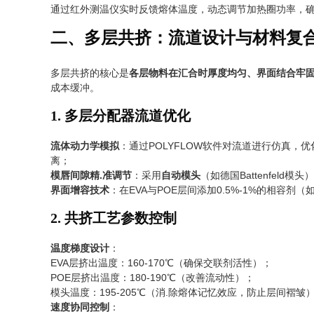
通过红外测温仪实时反馈熔体温度，动态调节加热圈功率，确
二、多层共挤：流道设计与材料复
多层共挤的核心是
各层物料在汇合时厚度均匀、界面结合牢
成本缓冲。
1. 多层分配器流道优化
流体动力学模拟
：通过POLYFLOW软件对流道进行仿真，
离；
模唇间隙精.准调节
：采用
自动模头
（如德国Battenfel
界面增容技术
：在EVA与POE层间添加0.5%-1%的相容
2. 共挤工艺参数控制
温度梯度设计
：
EVA层挤出温度：160-170℃（确保交联剂活性）；
POE层挤出温度：180-190℃（改善流动性）；
模头温度：195-205℃（消.除熔体记忆效应，防止层间褶皱
速度协同控制
：