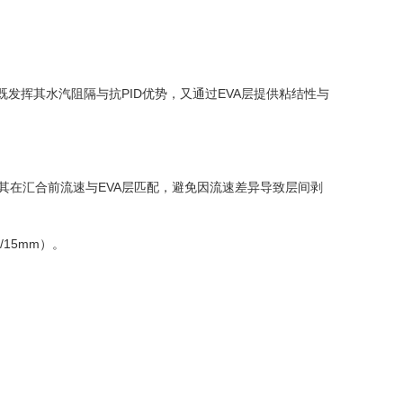
0%，既发挥其水汽阻隔与抗PID优势，又通过EVA层提供粘结性与
使其在汇合前流速与EVA层匹配，避免因流速差异导致层间剥
15mm）。